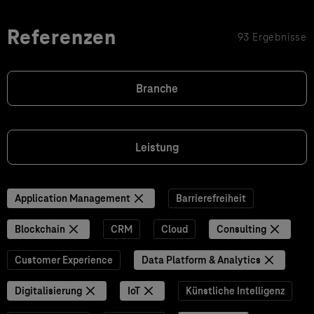
Referenzen
93 Ergebnisse
Branche
Leistung
Application Management
Barrierefreiheit
Blockchain
CRM
Cloud
Consulting
Customer Experience
Data Platform & Analytics
Digitalisierung
IoT
Künstliche Intelligenz