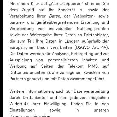
Mit einem Klick auf „Alle akzeptieren“ stimmen Sie
dem Zugriff auf Ihr Endgerät zu sowie der
Verarbeitung Ihrer
Daten
, der Webseiten- sowie
partner- und geräteübergreifenden Erstellung und
Zahlreiche Unternehmen
Verarbeitung von individuellen Nutzungsprofilen
sowie der Weitergabe Ihrer Daten an Drittanbieter,
vertrauen auf unsere
die zum Teil Ihre Daten in Ländern außerhalb der
europäischen Union verarbeiten (DSGVO Art. 49).
Expertise. Hier eine Auswahl:
Die Daten werden für Analysen, Retargeting und zur
Ausspielung von personalisierten Inhalten und
Werbung auf Seiten der Telekom MMS, auf
Drittanbieterseiten sowie zu eigenen Zwecken von
Partnern genutzt und mit Daten zusammengeführt.
Weitere Informationen, auch zur Datenverarbeitung
durch Drittanbieter und zum jederzeit möglichen
Widerrufs Ihrer Einwilligung, finden Sie in den
Einstellungen sowie in unseren
Datenschutzhinweisen.