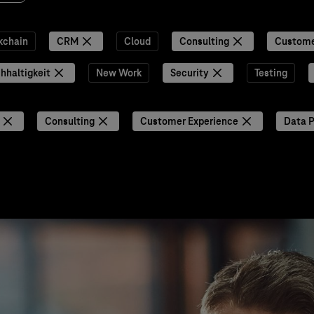
kchain
CRM
Cloud
Consulting
Custome
hhaltigkeit
New Work
Security
Testing
Consulting
Customer Experience
Data P