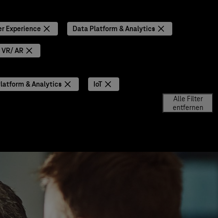
r Experience
Data Platform & Analytics
VR/ AR
latform & Analytics
IoT
Alle Filter
entfernen