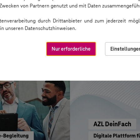
HIGHVOLT Prüft
n Zwecken von Partnern genutzt und mit Daten zusammengeführ
CRA-Security für di
enverarbeitung durch Drittanbieter und zum jederzeit mögli
e in unseren Datenschutzhinweisen.
Nur erforderliche
Einstellunge
AZL DeinFach
e-Begleitung
Digitale Plattform