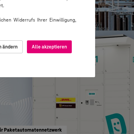
echnik Dresden GmbH
t.
gitale Produkte
chen Widerrufs Ihrer Einwilligung,
n ändern
Alle akzeptieren
 für Paketautomatennetzwerk