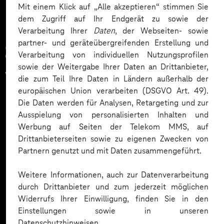
Mit einem Klick auf „Alle akzeptieren“ stimmen Sie
dem Zugriff auf Ihr Endgerät zu sowie der
Verarbeitung Ihrer
Daten
, der Webseiten- sowie
partner- und geräteübergreifenden Erstellung und
Zahlreiche Unternehmen
Verarbeitung von individuellen Nutzungsprofilen
sowie der Weitergabe Ihrer Daten an Drittanbieter,
vertrauen auf unsere
die zum Teil Ihre Daten in Ländern außerhalb der
europäischen Union verarbeiten (DSGVO Art. 49).
Expertise. Hier eine Auswahl:
Die Daten werden für Analysen, Retargeting und zur
Ausspielung von personalisierten Inhalten und
Werbung auf Seiten der Telekom MMS, auf
Drittanbieterseiten sowie zu eigenen Zwecken von
Partnern genutzt und mit Daten zusammengeführt.
Weitere Informationen, auch zur Datenverarbeitung
durch Drittanbieter und zum jederzeit möglichen
Widerrufs Ihrer Einwilligung, finden Sie in den
Einstellungen sowie in unseren
Datenschutzhinweisen.