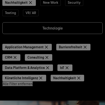
Nachhaltigkeit
New Work
Security
Testing
VR/ AR
Technologie
Application Management
Barrierefreiheit
CRM
Consulting
Data Platform & Analytics
IoT
Künstliche Intelligenz
Nachhaltigkeit
Alle Filter entfernen