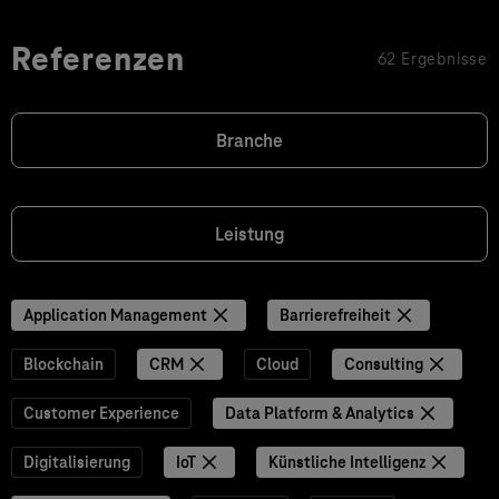
Referenzen
62 Ergebnisse
Branche
Leistung
Application Management
Barrierefreiheit
Blockchain
CRM
Cloud
Consulting
Customer Experience
Data Platform & Analytics
Digitalisierung
IoT
Künstliche Intelligenz