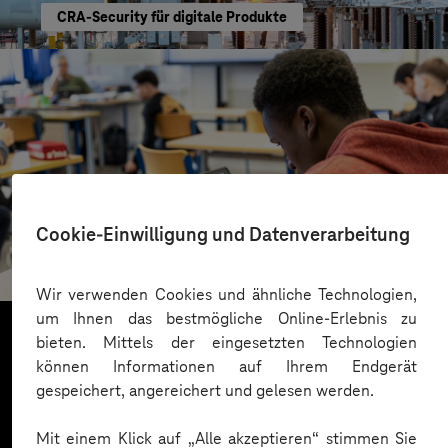
CRA-Security für digitale Produkte
St.-Benedikt-Schule Düsseldorf
Cookie-Einwilligung und Datenverarbeitung
Mit KI Sprachbarrieren überwinden
Wir verwenden Cookies und ähnliche Technologien,
um Ihnen das bestmögliche Online-Erlebnis zu
bieten. Mittels der eingesetzten Technologien
können Informationen auf Ihrem Endgerät
Mehr laden
gespeichert, angereichert und gelesen werden.
Mit einem Klick auf „Alle akzeptieren“ stimmen Sie