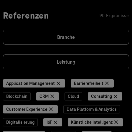
Referenzen
90 Ergebnisse
Branche
Leistung
Application Management
Barrierefreiheit
Blockchain
CRM
Cloud
Consulting
Customer Experience
Data Platform & Analytics
Digitalisierung
IoT
Künstliche Intelligenz