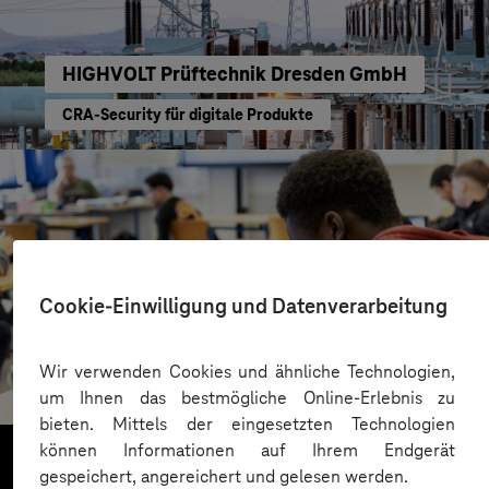
HIGHVOLT Prüftechnik Dresden GmbH
CRA-Security für digitale Produkte
Cookie-Einwilligung und Datenverarbeitung
St.-Benedikt-Schule Düsseldorf
Wir verwenden Cookies und ähnliche Technologien,
Mit KI Sprachbarrieren überwinden
um Ihnen das bestmögliche Online-Erlebnis zu
bieten. Mittels der eingesetzten Technologien
können Informationen auf Ihrem Endgerät
gespeichert, angereichert und gelesen werden.