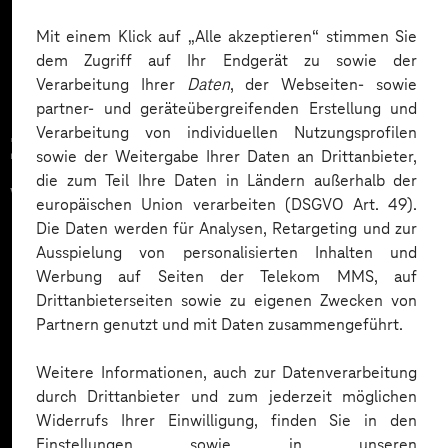
Mehr laden
Mit einem Klick auf „Alle akzeptieren“ stimmen Sie
dem Zugriff auf Ihr Endgerät zu sowie der
Verarbeitung Ihrer
Daten
, der Webseiten- sowie
partner- und geräteübergreifenden Erstellung und
Verarbeitung von individuellen Nutzungsprofilen
Zahlreiche Unternehmen
sowie der Weitergabe Ihrer Daten an Drittanbieter,
die zum Teil Ihre Daten in Ländern außerhalb der
vertrauen auf unsere
europäischen Union verarbeiten (DSGVO Art. 49).
Die Daten werden für Analysen, Retargeting und zur
Expertise. Hier eine Auswahl:
Ausspielung von personalisierten Inhalten und
Werbung auf Seiten der Telekom MMS, auf
Drittanbieterseiten sowie zu eigenen Zwecken von
Partnern genutzt und mit Daten zusammengeführt.
Weitere Informationen, auch zur Datenverarbeitung
durch Drittanbieter und zum jederzeit möglichen
Widerrufs Ihrer Einwilligung, finden Sie in den
Einstellungen sowie in unseren