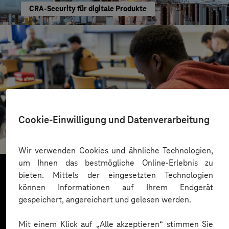
CRA-Security für digitale Produkte
St.-Benedikt-Schule Düsseldorf
Cookie-Einwilligung und Datenverarbeitung
Mit KI Sprachbarrieren überwinden
Wir verwenden Cookies und ähnliche Technologien,
um Ihnen das bestmögliche Online-Erlebnis zu
bieten. Mittels der eingesetzten Technologien
können Informationen auf Ihrem Endgerät
Mehr laden
gespeichert, angereichert und gelesen werden.
Mit einem Klick auf „Alle akzeptieren“ stimmen Sie