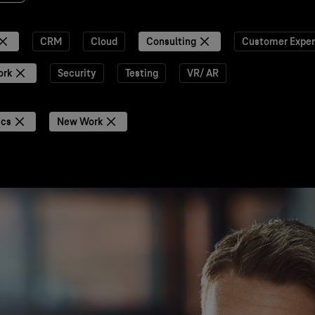
CRM
Cloud
Consulting
Customer Exper
ork
Security
Testing
VR/ AR
ics
New Work