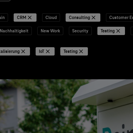
ain
CRM
Cloud
Consulting
Customer E
Nachhaltigkeit
New Work
Security
Testing
talisierung
IoT
Testing