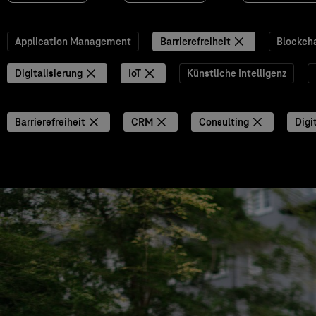
Application Management
Barrierefreiheit
Blockch
Digitalisierung
IoT
Künstliche Intelligenz
Barrierefreiheit
CRM
Consulting
Digi