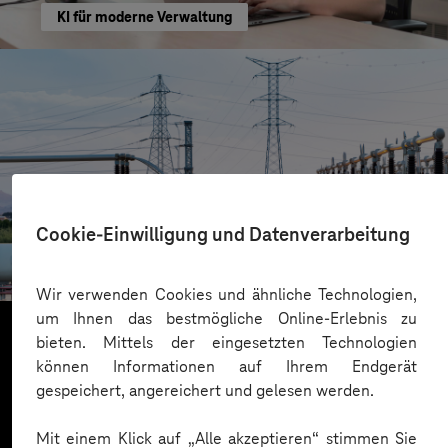
KI für moderne Verwaltung
HIGHVOLT Prüftechnik Dresden GmbH
Cookie-Einwilligung und Datenverarbeitung
CRA-Security für digitale Produkte
Wir verwenden Cookies und ähnliche Technologien,
um Ihnen das bestmögliche Online-Erlebnis zu
bieten. Mittels der eingesetzten Technologien
können Informationen auf Ihrem Endgerät
Mehr laden
gespeichert, angereichert und gelesen werden.
Mit einem Klick auf „Alle akzeptieren“ stimmen Sie