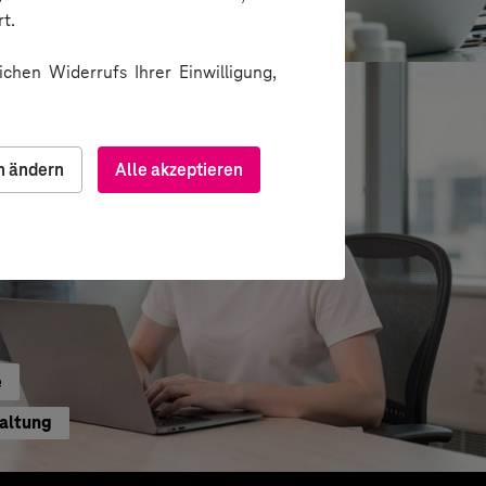
ion über Messenger
t.
chen Widerrufs Ihrer Einwilligung,
n ändern
Alle akzeptieren
e
waltung