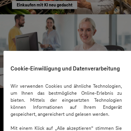
Einkaufen mit KI neu gedacht
Kreis Bergstraße
Cookie-Einwilligung und Datenverarbeitung
KI für moderne Verwaltung
Wir verwenden Cookies und ähnliche Technologien,
um Ihnen das bestmögliche Online-Erlebnis zu
bieten. Mittels der eingesetzten Technologien
können Informationen auf Ihrem Endgerät
Mehr laden
gespeichert, angereichert und gelesen werden.
Mit einem Klick auf „Alle akzeptieren“ stimmen Sie