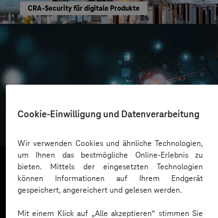
CRA-Security für digitale Produkte
Oskar Frech
Cookie-Einwilligung und Datenverarbeitung
Sichere Cloud Transformation
Wir verwenden Cookies und ähnliche Technologien,
um Ihnen das bestmögliche Online-Erlebnis zu
bieten. Mittels der eingesetzten Technologien
können Informationen auf Ihrem Endgerät
Mehr laden
gespeichert, angereichert und gelesen werden.
Mit einem Klick auf „Alle akzeptieren“ stimmen Sie