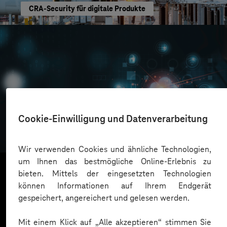
CRA-Security für digitale Produkte
Oskar Frech
Cookie-Einwilligung und Datenverarbeitung
Sichere Cloud Transformation
Wir verwenden Cookies und ähnliche Technologien,
um Ihnen das bestmögliche Online-Erlebnis zu
bieten. Mittels der eingesetzten Technologien
können Informationen auf Ihrem Endgerät
Mehr laden
gespeichert, angereichert und gelesen werden.
Mit einem Klick auf „Alle akzeptieren“ stimmen Sie