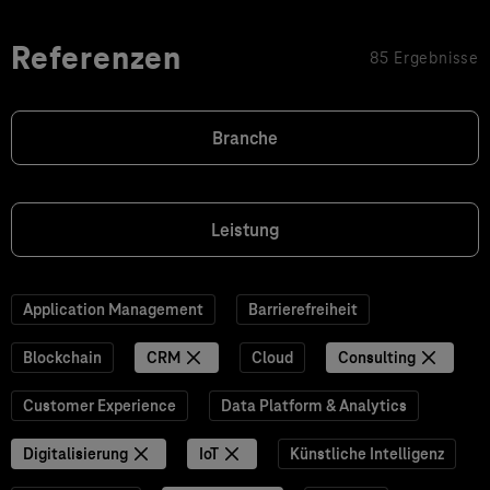
Referenzen
85 Ergebnisse
Branche
Leistung
Application Management
Barrierefreiheit
Blockchain
CRM
Cloud
Consulting
Customer Experience
Data Platform & Analytics
Digitalisierung
IoT
Künstliche Intelligenz