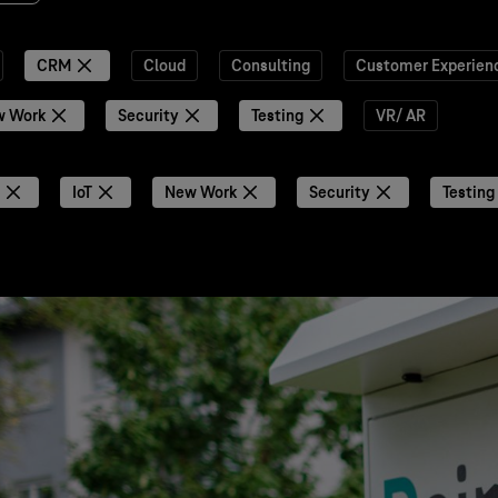
CRM
Cloud
Consulting
Customer Experien
w Work
Security
Testing
VR/ AR
IoT
New Work
Security
Testing