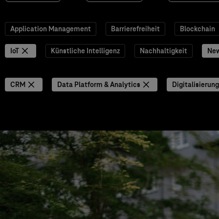
Application Management
Barrierefreiheit
Blockchain
IoT
Künstliche Intelligenz
Nachhaltigkeit
Ne
CRM
Data Platform & Analytics
Digitalisierung