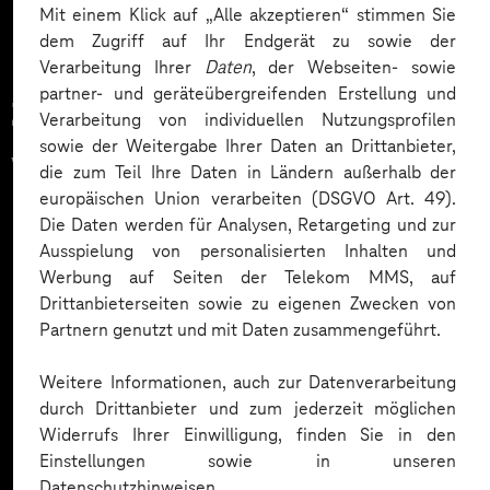
Mit einem Klick auf „Alle akzeptieren“ stimmen Sie
dem Zugriff auf Ihr Endgerät zu sowie der
Verarbeitung Ihrer
Daten
, der Webseiten- sowie
partner- und geräteübergreifenden Erstellung und
Zahlreiche Unternehmen
Verarbeitung von individuellen Nutzungsprofilen
sowie der Weitergabe Ihrer Daten an Drittanbieter,
vertrauen auf unsere
die zum Teil Ihre Daten in Ländern außerhalb der
europäischen Union verarbeiten (DSGVO Art. 49).
Expertise. Hier eine Auswahl:
Die Daten werden für Analysen, Retargeting und zur
Ausspielung von personalisierten Inhalten und
Werbung auf Seiten der Telekom MMS, auf
Drittanbieterseiten sowie zu eigenen Zwecken von
Partnern genutzt und mit Daten zusammengeführt.
Weitere Informationen, auch zur Datenverarbeitung
durch Drittanbieter und zum jederzeit möglichen
Widerrufs Ihrer Einwilligung, finden Sie in den
Einstellungen sowie in unseren
Datenschutzhinweisen.