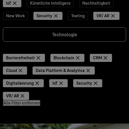
IoT
Künstliche Intelligenz
Nachhaltigkeit
New Work
Security
Testing
VR/ AR
Technologie
Barrierefreiheit
Blockchain
CRM
Cloud
Data Platform & Analytics
Digitalisierung
IoT
Security
VR/ AR
Alle Filter entfernen