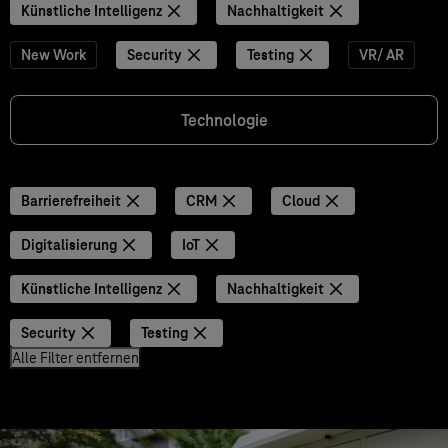
Künstliche Intelligenz
Nachhaltigkeit
New Work
Security
Testing
VR/ AR
Technologie
Barrierefreiheit
CRM
Cloud
Digitalisierung
IoT
Künstliche Intelligenz
Nachhaltigkeit
Security
Testing
Alle Filter entfernen