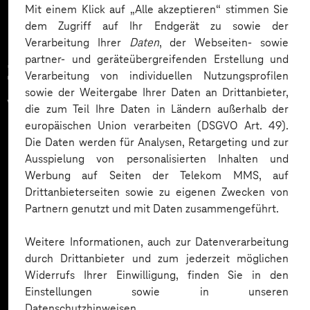
Mit einem Klick auf „Alle akzeptieren“ stimmen Sie
dem Zugriff auf Ihr Endgerät zu sowie der
Verarbeitung Ihrer
Daten
, der Webseiten- sowie
partner- und geräteübergreifenden Erstellung und
Zahlreiche Unternehmen
Verarbeitung von individuellen Nutzungsprofilen
sowie der Weitergabe Ihrer Daten an Drittanbieter,
vertrauen auf unsere
die zum Teil Ihre Daten in Ländern außerhalb der
europäischen Union verarbeiten (DSGVO Art. 49).
Expertise. Hier eine Auswahl:
Die Daten werden für Analysen, Retargeting und zur
Ausspielung von personalisierten Inhalten und
Werbung auf Seiten der Telekom MMS, auf
Drittanbieterseiten sowie zu eigenen Zwecken von
Partnern genutzt und mit Daten zusammengeführt.
Weitere Informationen, auch zur Datenverarbeitung
durch Drittanbieter und zum jederzeit möglichen
Widerrufs Ihrer Einwilligung, finden Sie in den
Einstellungen sowie in unseren
Datenschutzhinweisen.