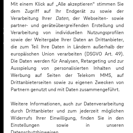
Mit einem Klick auf „Alle akzeptieren“ stimmen Sie
dem Zugriff auf Ihr Endgerät zu sowie der
Verarbeitung Ihrer
Daten
, der Webseiten- sowie
partner- und geräteübergreifenden Erstellung und
Zahlreiche Unternehmen
Verarbeitung von individuellen Nutzungsprofilen
sowie der Weitergabe Ihrer Daten an Drittanbieter,
vertrauen auf unsere
die zum Teil Ihre Daten in Ländern außerhalb der
europäischen Union verarbeiten (DSGVO Art. 49).
Expertise. Hier eine Auswahl:
Die Daten werden für Analysen, Retargeting und zur
Ausspielung von personalisierten Inhalten und
Werbung auf Seiten der Telekom MMS, auf
Drittanbieterseiten sowie zu eigenen Zwecken von
Partnern genutzt und mit Daten zusammengeführt.
Weitere Informationen, auch zur Datenverarbeitung
durch Drittanbieter und zum jederzeit möglichen
Widerrufs Ihrer Einwilligung, finden Sie in den
Einstellungen sowie in unseren
Datenschutzhinweisen.