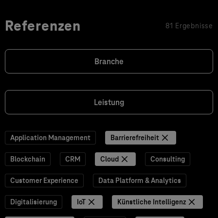
Referenzen
81 Ergebnisse
Branche
Leistung
Application Management
Barrierefreiheit
Blockchain
CRM
Cloud
Consulting
Customer Experience
Data Platform & Analytics
Digitalisierung
IoT
Künstliche Intelligenz