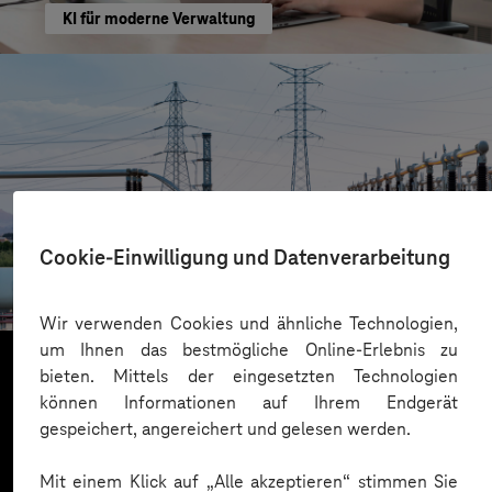
KI für moderne Verwaltung
HIGHVOLT Prüftechnik Dresden GmbH
Cookie-Einwilligung und Datenverarbeitung
CRA-Security für digitale Produkte
Wir verwenden Cookies und ähnliche Technologien,
um Ihnen das bestmögliche Online-Erlebnis zu
bieten. Mittels der eingesetzten Technologien
können Informationen auf Ihrem Endgerät
Mehr laden
gespeichert, angereichert und gelesen werden.
Mit einem Klick auf „Alle akzeptieren“ stimmen Sie