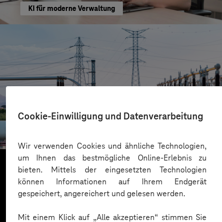
KI für moderne Verwaltung
HIGHVOLT Prüftechnik Dresden GmbH
Cookie-Einwilligung und Datenverarbeitung
CRA-Security für digitale Produkte
Wir verwenden Cookies und ähnliche Technologien,
um Ihnen das bestmögliche Online-Erlebnis zu
bieten. Mittels der eingesetzten Technologien
können Informationen auf Ihrem Endgerät
Mehr laden
gespeichert, angereichert und gelesen werden.
Mit einem Klick auf „Alle akzeptieren“ stimmen Sie