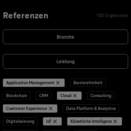
Referenzen
105 Ergebnisse
Branche
Leistung
Application Management
Barrierefreiheit
Blockchain
CRM
Cloud
Consulting
Customer Experience
Data Platform & Analytics
Digitalisierung
IoT
Künstliche Intelligenz