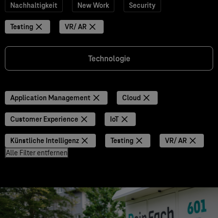
Nachhaltigkeit
New Work
Security
Testing
VR/ AR
Technologie
Application Management
Cloud
Customer Experience
IoT
Künstliche Intelligenz
Testing
VR/ AR
Alle Filter entfernen