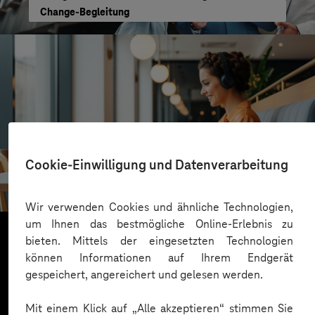
Change-Begleitung
VALMIERA GLASS GROUP
Cookie-Einwilligung und Datenverarbeitung
Skalierbare Vertriebsplattform mit KI und Low-
Code-Power
Wir verwenden Cookies und ähnliche Technologien,
um Ihnen das bestmögliche Online-Erlebnis zu
bieten. Mittels der eingesetzten Technologien
können Informationen auf Ihrem Endgerät
Mehr laden
gespeichert, angereichert und gelesen werden.
Mit einem Klick auf „Alle akzeptieren“ stimmen Sie