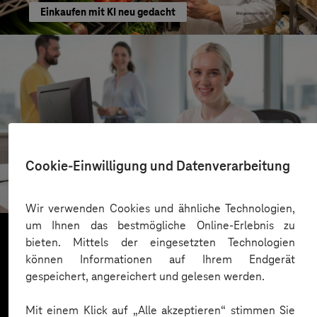
Einkaufen mit KI neu gedacht
Kreis Bergstraße
Cookie-Einwilligung und Datenverarbeitung
KI für moderne Verwaltung
Wir verwenden Cookies und ähnliche Technologien,
um Ihnen das bestmögliche Online-Erlebnis zu
bieten. Mittels der eingesetzten Technologien
können Informationen auf Ihrem Endgerät
Mehr laden
gespeichert, angereichert und gelesen werden.
Mit einem Klick auf „Alle akzeptieren“ stimmen Sie