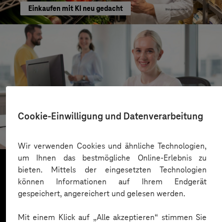
Einkaufen mit KI neu gedacht
Kreis Bergstraße
Cookie-Einwilligung und Datenverarbeitung
KI für moderne Verwaltung
Wir verwenden Cookies und ähnliche Technologien,
um Ihnen das bestmögliche Online-Erlebnis zu
bieten. Mittels der eingesetzten Technologien
können Informationen auf Ihrem Endgerät
Mehr laden
gespeichert, angereichert und gelesen werden.
Mit einem Klick auf „Alle akzeptieren“ stimmen Sie