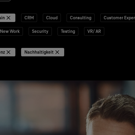
ain
CRM
Cloud
Consulting
Customer Exper
New Work
Security
Testing
VR/ AR
enz
Nachhaltigkeit