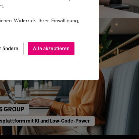
waltung
t.
chen Widerrufs Ihrer Einwilligung,
n ändern
Alle akzeptieren
S GROUP
bsplattform mit KI und Low-Code-Power