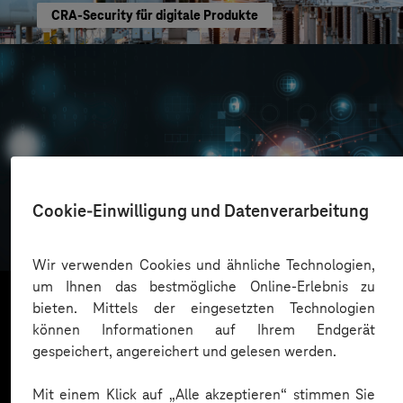
CRA-Security für digitale Produkte
Oskar Frech
Cookie-Einwilligung und Datenverarbeitung
Sichere Cloud Transformation
Wir verwenden Cookies und ähnliche Technologien,
um Ihnen das bestmögliche Online-Erlebnis zu
bieten. Mittels der eingesetzten Technologien
können Informationen auf Ihrem Endgerät
Mehr laden
gespeichert, angereichert und gelesen werden.
Mit einem Klick auf „Alle akzeptieren“ stimmen Sie