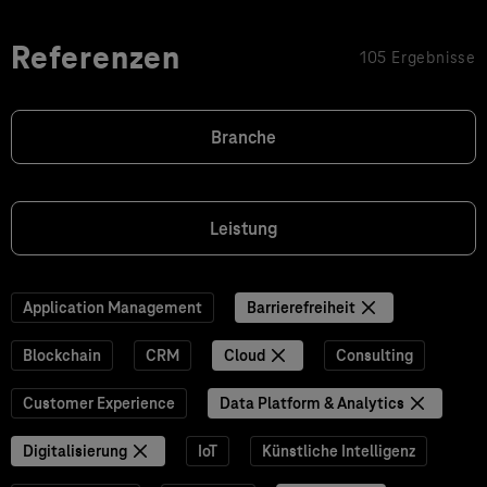
Referenzen
105 Ergebnisse
Branche
Leistung
Application Management
Barrierefreiheit
Blockchain
CRM
Cloud
Consulting
Customer Experience
Data Platform & Analytics
Digitalisierung
IoT
Künstliche Intelligenz