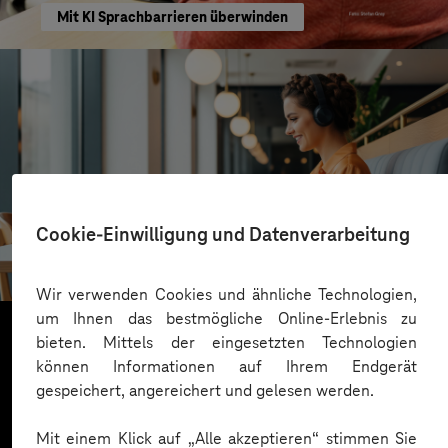
Mit KI Sprachbarrieren überwinden
VALMIERA GLASS GROUP
Cookie-Einwilligung und Datenverarbeitung
Skalierbare Vertriebsplattform mit KI und Low-
Code-Power
Wir verwenden Cookies und ähnliche Technologien,
um Ihnen das bestmögliche Online-Erlebnis zu
bieten. Mittels der eingesetzten Technologien
können Informationen auf Ihrem Endgerät
Mehr laden
gespeichert, angereichert und gelesen werden.
Mit einem Klick auf „Alle akzeptieren“ stimmen Sie