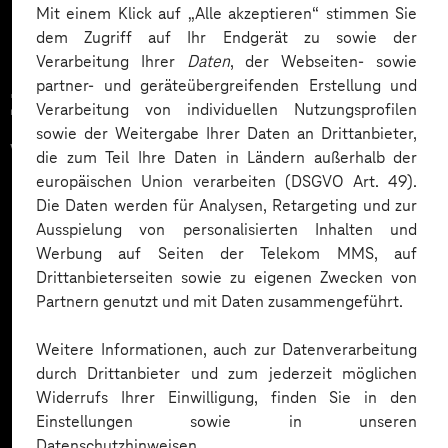
Mit einem Klick auf „Alle akzeptieren“ stimmen Sie
dem Zugriff auf Ihr Endgerät zu sowie der
Verarbeitung Ihrer
Daten
, der Webseiten- sowie
partner- und geräteübergreifenden Erstellung und
Zahlreiche Unternehmen
Verarbeitung von individuellen Nutzungsprofilen
sowie der Weitergabe Ihrer Daten an Drittanbieter,
vertrauen auf unsere
die zum Teil Ihre Daten in Ländern außerhalb der
europäischen Union verarbeiten (DSGVO Art. 49).
Expertise. Hier eine Auswahl:
Die Daten werden für Analysen, Retargeting und zur
Ausspielung von personalisierten Inhalten und
Werbung auf Seiten der Telekom MMS, auf
Drittanbieterseiten sowie zu eigenen Zwecken von
Partnern genutzt und mit Daten zusammengeführt.
Weitere Informationen, auch zur Datenverarbeitung
durch Drittanbieter und zum jederzeit möglichen
Widerrufs Ihrer Einwilligung, finden Sie in den
Einstellungen sowie in unseren
Datenschutzhinweisen.