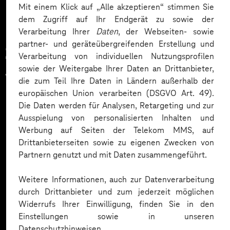
Mit einem Klick auf „Alle akzeptieren“ stimmen Sie
dem Zugriff auf Ihr Endgerät zu sowie der
Verarbeitung Ihrer
Daten
, der Webseiten- sowie
partner- und geräteübergreifenden Erstellung und
Zahlreiche Unternehmen
Verarbeitung von individuellen Nutzungsprofilen
sowie der Weitergabe Ihrer Daten an Drittanbieter,
vertrauen auf unsere
die zum Teil Ihre Daten in Ländern außerhalb der
europäischen Union verarbeiten (DSGVO Art. 49).
Expertise. Hier eine Auswahl:
Die Daten werden für Analysen, Retargeting und zur
Ausspielung von personalisierten Inhalten und
Werbung auf Seiten der Telekom MMS, auf
Drittanbieterseiten sowie zu eigenen Zwecken von
Partnern genutzt und mit Daten zusammengeführt.
Weitere Informationen, auch zur Datenverarbeitung
durch Drittanbieter und zum jederzeit möglichen
Widerrufs Ihrer Einwilligung, finden Sie in den
Einstellungen sowie in unseren
Datenschutzhinweisen.