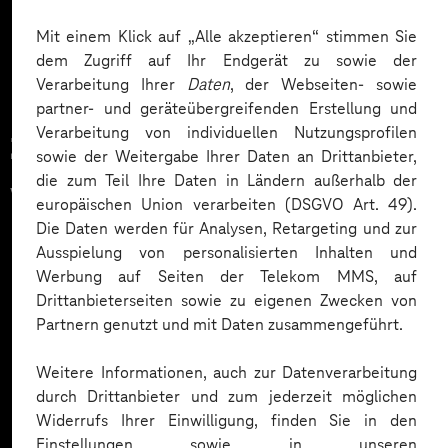
Mehr laden
Mit einem Klick auf „Alle akzeptieren“ stimmen Sie
dem Zugriff auf Ihr Endgerät zu sowie der
Verarbeitung Ihrer
Daten
, der Webseiten- sowie
partner- und geräteübergreifenden Erstellung und
Verarbeitung von individuellen Nutzungsprofilen
Zahlreiche Unternehmen
sowie der Weitergabe Ihrer Daten an Drittanbieter,
die zum Teil Ihre Daten in Ländern außerhalb der
vertrauen auf unsere
europäischen Union verarbeiten (DSGVO Art. 49).
Die Daten werden für Analysen, Retargeting und zur
Expertise. Hier eine Auswahl:
Ausspielung von personalisierten Inhalten und
Werbung auf Seiten der Telekom MMS, auf
Drittanbieterseiten sowie zu eigenen Zwecken von
Partnern genutzt und mit Daten zusammengeführt.
Weitere Informationen, auch zur Datenverarbeitung
durch Drittanbieter und zum jederzeit möglichen
Widerrufs Ihrer Einwilligung, finden Sie in den
Einstellungen sowie in unseren