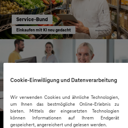
Service-Bund
Einkaufen mit KI neu gedacht
Cookie-Einwilligung und Datenverarbeitung
Kreis Bergstraße
Wir verwenden Cookies und ähnliche Technologien,
KI für moderne Verwaltung
um Ihnen das bestmögliche Online-Erlebnis zu
bieten. Mittels der eingesetzten Technologien
können Informationen auf Ihrem Endgerät
gespeichert, angereichert und gelesen werden.