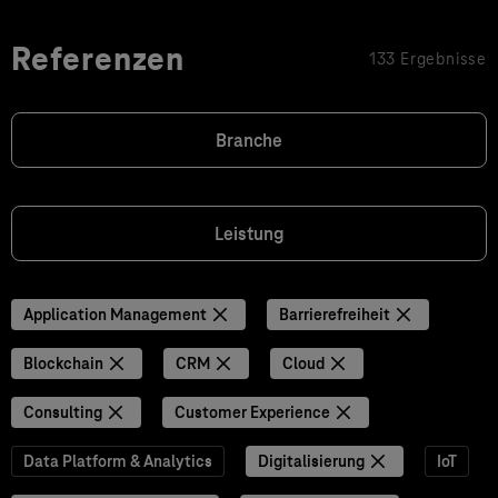
Referenzen
133 Ergebnisse
Branche
Leistung
Application Management
Barrierefreiheit
Blockchain
CRM
Cloud
Consulting
Customer Experience
Data Platform & Analytics
Digitalisierung
IoT