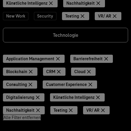
Künstliche Intelligenz
Nachhaltigkeit
New Work
Security
Testing
VR/ AR
Technologie
Application Management
Barrierefreiheit
Blockchain
CRM
Cloud
Consulting
Customer Experience
Digitalisierung
Künstliche Intelligenz
Nachhaltigkeit
Testing
VR/ AR
Alle Filter entfernen