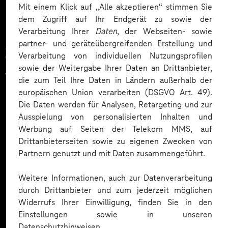
Mit einem Klick auf „Alle akzeptieren“ stimmen Sie
dem Zugriff auf Ihr Endgerät zu sowie der
Verarbeitung Ihrer
Daten
, der Webseiten- sowie
partner- und geräteübergreifenden Erstellung und
Zahlreiche Unternehmen
Verarbeitung von individuellen Nutzungsprofilen
sowie der Weitergabe Ihrer Daten an Drittanbieter,
vertrauen auf unsere
die zum Teil Ihre Daten in Ländern außerhalb der
europäischen Union verarbeiten (DSGVO Art. 49).
Expertise. Hier eine Auswahl:
Die Daten werden für Analysen, Retargeting und zur
Ausspielung von personalisierten Inhalten und
Werbung auf Seiten der Telekom MMS, auf
Drittanbieterseiten sowie zu eigenen Zwecken von
Partnern genutzt und mit Daten zusammengeführt.
Weitere Informationen, auch zur Datenverarbeitung
durch Drittanbieter und zum jederzeit möglichen
Widerrufs Ihrer Einwilligung, finden Sie in den
Einstellungen sowie in unseren
Datenschutzhinweisen.