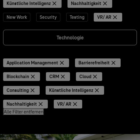
Künstliche Intelligenz
Nachhaltigkeit
New Work
Security
Testing
VR/ AR
Technologie
Application Management
Barrierefreiheit
Blockchain
CRM
Cloud
Consulting
Künstliche Intelligenz
Nachhaltigkeit
VR/ AR
Alle Filter entfernen