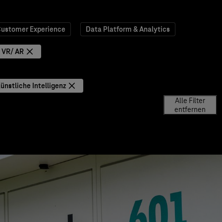
ustomer Experience
Data Platform & Analytics
VR/ AR
ünstliche Intelligenz
Alle Filter
entfernen