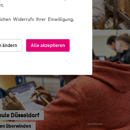
t.
u gedacht
chen Widerrufs Ihrer Einwilligung,
n ändern
Alle akzeptieren
hule Düsseldorf
ren überwinden