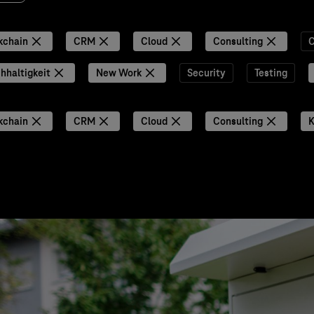
kchain
CRM
Cloud
Consulting
C
hhaltigkeit
New Work
Security
Testing
kchain
CRM
Cloud
Consulting
K