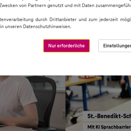
Service-Bund
n Zwecken von Partnern genutzt und mit Daten zusammengeführ
Einkaufen mit KI ne
enverarbeitung durch Drittanbieter und zum jederzeit mögli
e in unseren Datenschutzhinweisen.
Nur erforderliche
Einstellunge
St.-Benedikt-Sc
Mit KI Sprachbarrie