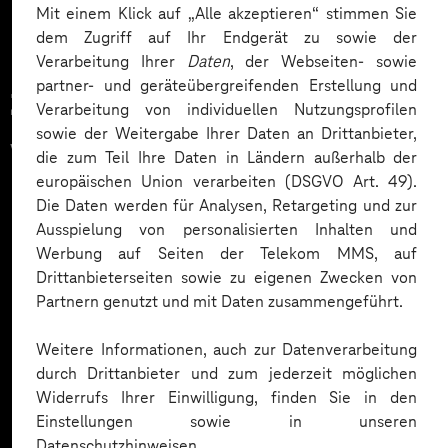
Mit einem Klick auf „Alle akzeptieren“ stimmen Sie
dem Zugriff auf Ihr Endgerät zu sowie der
Verarbeitung Ihrer
Daten
, der Webseiten- sowie
partner- und geräteübergreifenden Erstellung und
Zahlreiche Unternehmen
Verarbeitung von individuellen Nutzungsprofilen
sowie der Weitergabe Ihrer Daten an Drittanbieter,
vertrauen auf unsere
die zum Teil Ihre Daten in Ländern außerhalb der
europäischen Union verarbeiten (DSGVO Art. 49).
Expertise. Hier eine Auswahl:
Die Daten werden für Analysen, Retargeting und zur
Ausspielung von personalisierten Inhalten und
Werbung auf Seiten der Telekom MMS, auf
Drittanbieterseiten sowie zu eigenen Zwecken von
Partnern genutzt und mit Daten zusammengeführt.
Weitere Informationen, auch zur Datenverarbeitung
durch Drittanbieter und zum jederzeit möglichen
Widerrufs Ihrer Einwilligung, finden Sie in den
Einstellungen sowie in unseren
Datenschutzhinweisen.