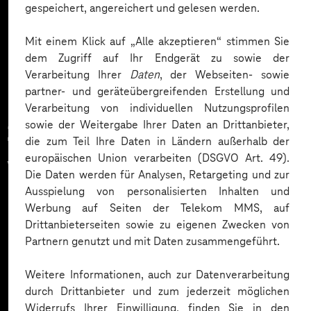
gespeichert, angereichert und gelesen werden.
Mehr laden
Mit einem Klick auf „Alle akzeptieren“ stimmen Sie
dem Zugriff auf Ihr Endgerät zu sowie der
Verarbeitung Ihrer
Daten
, der Webseiten- sowie
partner- und geräteübergreifenden Erstellung und
Verarbeitung von individuellen Nutzungsprofilen
sowie der Weitergabe Ihrer Daten an Drittanbieter,
Zahlreiche Unternehmen
die zum Teil Ihre Daten in Ländern außerhalb der
europäischen Union verarbeiten (DSGVO Art. 49).
vertrauen auf unsere
Die Daten werden für Analysen, Retargeting und zur
Expertise. Hier eine Auswahl:
Ausspielung von personalisierten Inhalten und
Werbung auf Seiten der Telekom MMS, auf
Drittanbieterseiten sowie zu eigenen Zwecken von
Partnern genutzt und mit Daten zusammengeführt.
Weitere Informationen, auch zur Datenverarbeitung
durch Drittanbieter und zum jederzeit möglichen
Widerrufs Ihrer Einwilligung, finden Sie in den