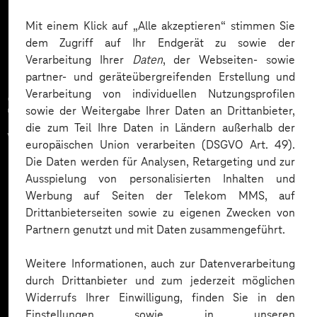
Mehr laden
Mit einem Klick auf „Alle akzeptieren“ stimmen Sie
dem Zugriff auf Ihr Endgerät zu sowie der
Verarbeitung Ihrer
Daten
, der Webseiten- sowie
partner- und geräteübergreifenden Erstellung und
Verarbeitung von individuellen Nutzungsprofilen
Zahlreiche Unternehmen
sowie der Weitergabe Ihrer Daten an Drittanbieter,
die zum Teil Ihre Daten in Ländern außerhalb der
vertrauen auf unsere
europäischen Union verarbeiten (DSGVO Art. 49).
Die Daten werden für Analysen, Retargeting und zur
Expertise. Hier eine Auswahl:
Ausspielung von personalisierten Inhalten und
Werbung auf Seiten der Telekom MMS, auf
Drittanbieterseiten sowie zu eigenen Zwecken von
Partnern genutzt und mit Daten zusammengeführt.
Weitere Informationen, auch zur Datenverarbeitung
durch Drittanbieter und zum jederzeit möglichen
Widerrufs Ihrer Einwilligung, finden Sie in den
Einstellungen sowie in unseren