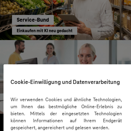
Service-Bund
Einkaufen mit KI neu gedacht
Cookie-Einwilligung und Datenverarbeitung
Kreis Bergstraße
Wir verwenden Cookies und ähnliche Technologien,
KI für moderne Verwaltung
um Ihnen das bestmögliche Online-Erlebnis zu
bieten. Mittels der eingesetzten Technologien
können Informationen auf Ihrem Endgerät
gespeichert, angereichert und gelesen werden.