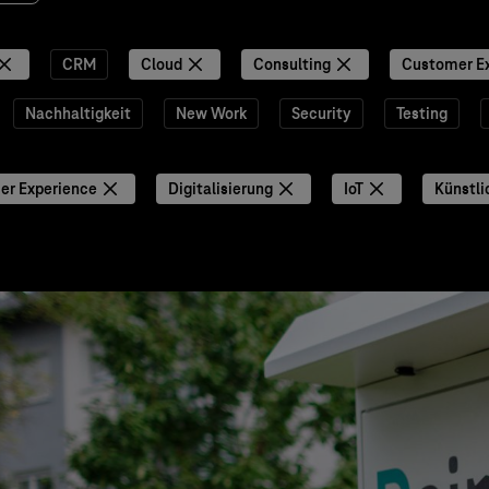
CRM
Cloud
Consulting
Customer E
Nachhaltigkeit
New Work
Security
Testing
er Experience
Digitalisierung
IoT
Künstli