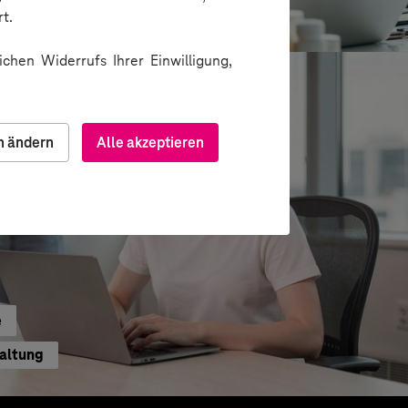
ion über Messenger
t.
chen Widerrufs Ihrer Einwilligung,
n ändern
Alle akzeptieren
e
waltung