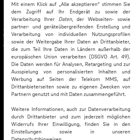
Mit einem Klick auf „Alle akzeptieren“ stimmen Sie
dem Zugriff auf Ihr Endgerät zu sowie der
Verarbeitung Ihrer
Daten
, der Webseiten- sowie
partner- und geräteübergreifenden Erstellung und
Zahlreiche Unternehmen
Verarbeitung von individuellen Nutzungsprofilen
sowie der Weitergabe Ihrer Daten an Drittanbieter,
vertrauen auf unsere
die zum Teil Ihre Daten in Ländern außerhalb der
europäischen Union verarbeiten (DSGVO Art. 49).
Expertise. Hier eine Auswahl:
Die Daten werden für Analysen, Retargeting und zur
Ausspielung von personalisierten Inhalten und
Werbung auf Seiten der Telekom MMS, auf
Drittanbieterseiten sowie zu eigenen Zwecken von
Partnern genutzt und mit Daten zusammengeführt.
Weitere Informationen, auch zur Datenverarbeitung
durch Drittanbieter und zum jederzeit möglichen
Widerrufs Ihrer Einwilligung, finden Sie in den
Einstellungen sowie in unseren
Datenschutzhinweisen.