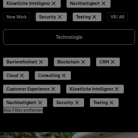
Künstliche Intelligenz
Nachhaltigkeit
New Work
Security
Testing
VR/ AR
Technologie
Barrierefreiheit
Blockchain
CRM
Cloud
Consulting
Customer Experience
Künstliche Intelligenz
Nachhaltigkeit
Security
Testing
Alle Filter entfernen