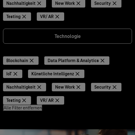
Nachhaltigkeit
New Work
Security
Testing
VR/ AR
Technologie
Blockchain
Data Platform & Analytics
IoT
Künstliche Intelligenz
Nachhaltigkeit
New Work
Security
Testing
VR/ AR
Alle Filter entfernen