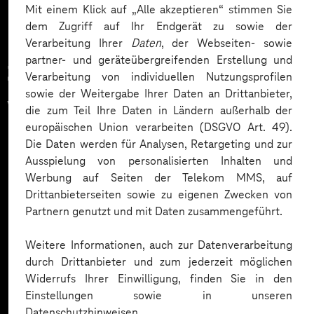
Mit einem Klick auf „Alle akzeptieren“ stimmen Sie
dem Zugriff auf Ihr Endgerät zu sowie der
Verarbeitung Ihrer
Daten
, der Webseiten- sowie
partner- und geräteübergreifenden Erstellung und
Zahlreiche Unternehmen
Verarbeitung von individuellen Nutzungsprofilen
sowie der Weitergabe Ihrer Daten an Drittanbieter,
vertrauen auf unsere
die zum Teil Ihre Daten in Ländern außerhalb der
europäischen Union verarbeiten (DSGVO Art. 49).
Expertise. Hier eine Auswahl:
Die Daten werden für Analysen, Retargeting und zur
Ausspielung von personalisierten Inhalten und
Werbung auf Seiten der Telekom MMS, auf
Drittanbieterseiten sowie zu eigenen Zwecken von
Partnern genutzt und mit Daten zusammengeführt.
Weitere Informationen, auch zur Datenverarbeitung
durch Drittanbieter und zum jederzeit möglichen
Widerrufs Ihrer Einwilligung, finden Sie in den
Einstellungen sowie in unseren
Datenschutzhinweisen.