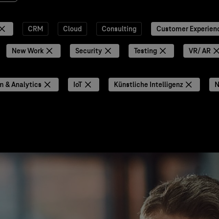
CRM
Cloud
Consulting
Customer Experien
New Work
Security
Testing
VR/ AR
m & Analytics
IoT
Künstliche Intelligenz
N