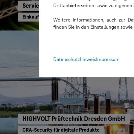
Service-Bund
Drittanbieterseiten sowie zu eigene
Einkaufen mit KI neu gedacht
Weitere Informationen, auch zur Dat
finden Sie in den Einstellungen sowi
Datenschutzhinweis
Impressum
HIGHVOLT Prüftechnik Dresden GmbH
CRA-Security für digitale Produkte