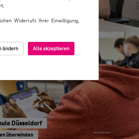
e
t.
waltung
chen Widerrufs Ihrer Einwilligung,
n ändern
Alle akzeptieren
hule Düsseldorf
ren überwinden