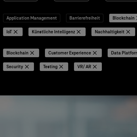
Application Management
Barrierefreiheit
Blockchain
IoT
Künstliche Intelligenz
Nachhaltigkeit
Blockchain
Customer Experience
Data Platfor
Security
Testing
VR/ AR