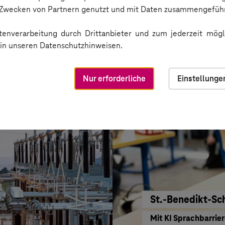
Kreis Bergstraß
n Zwecken von Partnern genutzt und mit Daten zusammengeführ
KI für moderne Ver
enverarbeitung durch Drittanbieter und zum jederzeit mögli
e in unseren Datenschutzhinweisen.
Nur erforderliche
Einstellunge
St.-Benedikt-Sc
Mit KI Sprachbarrie