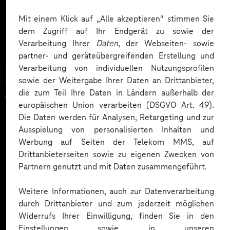
Mehr laden
Mit einem Klick auf „Alle akzeptieren“ stimmen Sie
dem Zugriff auf Ihr Endgerät zu sowie der
Verarbeitung Ihrer
Daten
, der Webseiten- sowie
partner- und geräteübergreifenden Erstellung und
Verarbeitung von individuellen Nutzungsprofilen
Zahlreiche Unternehmen
sowie der Weitergabe Ihrer Daten an Drittanbieter,
die zum Teil Ihre Daten in Ländern außerhalb der
vertrauen auf unsere
europäischen Union verarbeiten (DSGVO Art. 49).
Die Daten werden für Analysen, Retargeting und zur
Expertise. Hier eine Auswahl:
Ausspielung von personalisierten Inhalten und
Werbung auf Seiten der Telekom MMS, auf
Drittanbieterseiten sowie zu eigenen Zwecken von
Partnern genutzt und mit Daten zusammengeführt.
Weitere Informationen, auch zur Datenverarbeitung
durch Drittanbieter und zum jederzeit möglichen
Widerrufs Ihrer Einwilligung, finden Sie in den
Einstellungen sowie in unseren