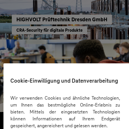
HIGHVOLT Prüftechnik Dresden GmbH
CRA-Security für digitale Produkte
Cookie-Einwilligung und Datenverarbeitung
St.-Benedikt-Schule Düsseldorf
Wir verwenden Cookies und ähnliche Technologien,
Mit KI Sprachbarrieren überwinden
um Ihnen das bestmögliche Online-Erlebnis zu
bieten. Mittels der eingesetzten Technologien
können Informationen auf Ihrem Endgerät
gespeichert, angereichert und gelesen werden.