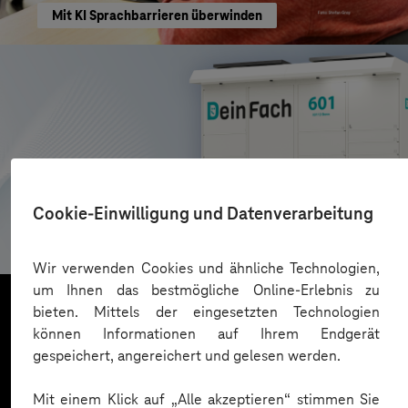
Mit KI Sprachbarrieren überwinden
AZL DeinFach
Cookie-Einwilligung und Datenverarbeitung
Digitale Plattform für Paketautomatennetzwerk
Wir verwenden Cookies und ähnliche Technologien,
um Ihnen das bestmögliche Online-Erlebnis zu
bieten. Mittels der eingesetzten Technologien
können Informationen auf Ihrem Endgerät
Mehr laden
gespeichert, angereichert und gelesen werden.
Mit einem Klick auf „Alle akzeptieren“ stimmen Sie