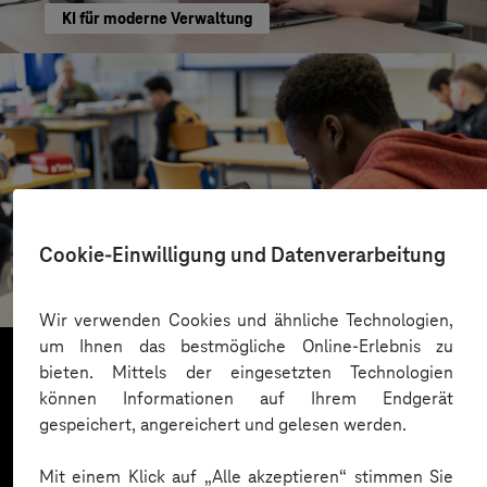
KI für moderne Verwaltung
St.-Benedikt-Schule Düsseldorf
Cookie-Einwilligung und Datenverarbeitung
Mit KI Sprachbarrieren überwinden
Wir verwenden Cookies und ähnliche Technologien,
um Ihnen das bestmögliche Online-Erlebnis zu
bieten. Mittels der eingesetzten Technologien
können Informationen auf Ihrem Endgerät
Mehr laden
gespeichert, angereichert und gelesen werden.
Mit einem Klick auf „Alle akzeptieren“ stimmen Sie