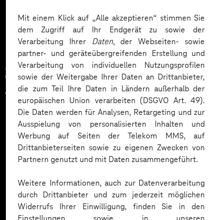
Mehr laden
Mit einem Klick auf „Alle akzeptieren“ stimmen Sie
dem Zugriff auf Ihr Endgerät zu sowie der
Verarbeitung Ihrer
Daten
, der Webseiten- sowie
partner- und geräteübergreifenden Erstellung und
Verarbeitung von individuellen Nutzungsprofilen
Zahlreiche Unternehmen
sowie der Weitergabe Ihrer Daten an Drittanbieter,
die zum Teil Ihre Daten in Ländern außerhalb der
vertrauen auf unsere
europäischen Union verarbeiten (DSGVO Art. 49).
Die Daten werden für Analysen, Retargeting und zur
Expertise. Hier eine Auswahl:
Ausspielung von personalisierten Inhalten und
Werbung auf Seiten der Telekom MMS, auf
Drittanbieterseiten sowie zu eigenen Zwecken von
Partnern genutzt und mit Daten zusammengeführt.
Weitere Informationen, auch zur Datenverarbeitung
durch Drittanbieter und zum jederzeit möglichen
Widerrufs Ihrer Einwilligung, finden Sie in den
Einstellungen sowie in unseren