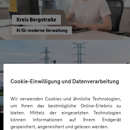
Kreis Bergstraße
KI für moderne Verwaltung
Cookie-Einwilligung und Datenverarbeitung
HIGHVOLT Prüftechnik Dresden GmbH
Wir verwenden Cookies und ähnliche Technologien,
CRA-Security für digitale Produkte
um Ihnen das bestmögliche Online-Erlebnis zu
bieten. Mittels der eingesetzten Technologien
können Informationen auf Ihrem Endgerät
gespeichert, angereichert und gelesen werden.