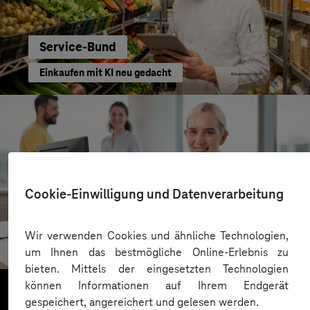
Service-Bund
Einkaufen mit KI neu gedacht
Cookie-Einwilligung und Datenverarbeitung
Kreis Bergstraße
Wir verwenden Cookies und ähnliche Technologien,
KI für moderne Verwaltung
um Ihnen das bestmögliche Online-Erlebnis zu
bieten. Mittels der eingesetzten Technologien
können Informationen auf Ihrem Endgerät
gespeichert, angereichert und gelesen werden.