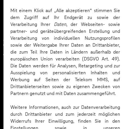
Mehr laden
Mit einem Klick auf „Alle akzeptieren“ stimmen Sie
dem Zugriff auf Ihr Endgerät zu sowie der
Verarbeitung Ihrer
Daten
, der Webseiten- sowie
partner- und geräteübergreifenden Erstellung und
Verarbeitung von individuellen Nutzungsprofilen
Zahlreiche Unternehmen
sowie der Weitergabe Ihrer Daten an Drittanbieter,
die zum Teil Ihre Daten in Ländern außerhalb der
vertrauen auf unsere
europäischen Union verarbeiten (DSGVO Art. 49).
Die Daten werden für Analysen, Retargeting und zur
Expertise. Hier eine Auswahl:
Ausspielung von personalisierten Inhalten und
Werbung auf Seiten der Telekom MMS, auf
Drittanbieterseiten sowie zu eigenen Zwecken von
Partnern genutzt und mit Daten zusammengeführt.
Weitere Informationen, auch zur Datenverarbeitung
durch Drittanbieter und zum jederzeit möglichen
Widerrufs Ihrer Einwilligung, finden Sie in den
Einstellungen sowie in unseren