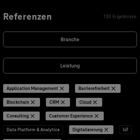
Referenzen
130 Ergebnisse
Branche
Leistung
Application Management
Barrierefreiheit
Blockchain
CRM
Cloud
Consulting
Customer Experience
Data Platform & Analytics
Digitalisierung
IoT