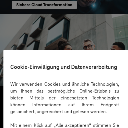
Sichere Cloud Transformation
CONREN Land AG
Cookie-Einwilligung und Datenverarbeitung
Erfolgreiche Transformation durch gezielte
Change-Begleitung
Wir verwenden Cookies und ähnliche Technologien,
um Ihnen das bestmögliche Online-Erlebnis zu
bieten. Mittels der eingesetzten Technologien
können Informationen auf Ihrem Endgerät
Mehr laden
gespeichert, angereichert und gelesen werden.
Mit einem Klick auf „Alle akzeptieren“ stimmen Sie