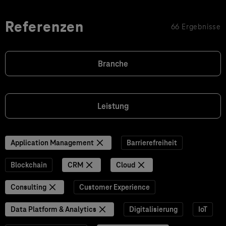
Referenzen
66 Ergebnisse
Branche
Leistung
Application Management
Barrierefreiheit
Blockchain
CRM
Cloud
Consulting
Customer Experience
Data Platform & Analytics
Digitalisierung
IoT