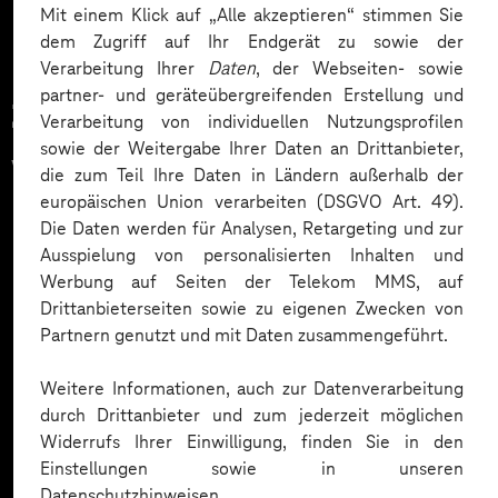
Mit einem Klick auf „Alle akzeptieren“ stimmen Sie
dem Zugriff auf Ihr Endgerät zu sowie der
Verarbeitung Ihrer
Daten
, der Webseiten- sowie
partner- und geräteübergreifenden Erstellung und
Zahlreiche Unternehmen
Verarbeitung von individuellen Nutzungsprofilen
sowie der Weitergabe Ihrer Daten an Drittanbieter,
vertrauen auf unsere
die zum Teil Ihre Daten in Ländern außerhalb der
europäischen Union verarbeiten (DSGVO Art. 49).
Expertise. Hier eine Auswahl:
Die Daten werden für Analysen, Retargeting und zur
Ausspielung von personalisierten Inhalten und
Werbung auf Seiten der Telekom MMS, auf
Drittanbieterseiten sowie zu eigenen Zwecken von
Partnern genutzt und mit Daten zusammengeführt.
Weitere Informationen, auch zur Datenverarbeitung
durch Drittanbieter und zum jederzeit möglichen
Widerrufs Ihrer Einwilligung, finden Sie in den
Einstellungen sowie in unseren
Datenschutzhinweisen.