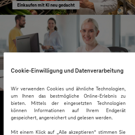
Einkaufen mit KI neu gedacht
Kreis Bergstraße
Cookie-Einwilligung und Datenverarbeitung
KI für moderne Verwaltung
Wir verwenden Cookies und ähnliche Technologien,
um Ihnen das bestmögliche Online-Erlebnis zu
bieten. Mittels der eingesetzten Technologien
können Informationen auf Ihrem Endgerät
Mehr laden
gespeichert, angereichert und gelesen werden.
Mit einem Klick auf „Alle akzeptieren“ stimmen Sie