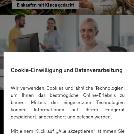
Einkaufen mit KI neu gedacht
Kreis Bergstraße
Cookie-Einwilligung und Datenverarbeitung
KI für moderne Verwaltung
Wir verwenden Cookies und ähnliche Technologien,
um Ihnen das bestmögliche Online-Erlebnis zu
bieten. Mittels der eingesetzten Technologien
können Informationen auf Ihrem Endgerät
Mehr laden
gespeichert, angereichert und gelesen werden.
Mit einem Klick auf „Alle akzeptieren“ stimmen Sie