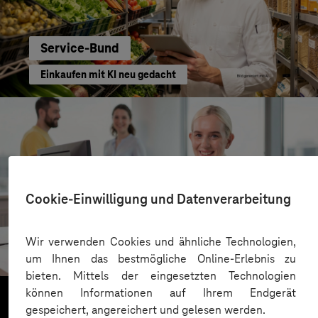
Service-Bund
Einkaufen mit KI neu gedacht
Cookie-Einwilligung und Datenverarbeitung
Kreis Bergstraße
Wir verwenden Cookies und ähnliche Technologien,
KI für moderne Verwaltung
um Ihnen das bestmögliche Online-Erlebnis zu
bieten. Mittels der eingesetzten Technologien
können Informationen auf Ihrem Endgerät
gespeichert, angereichert und gelesen werden.