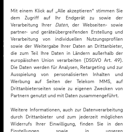
Mehr laden
Mit einem Klick auf „Alle akzeptieren“ stimmen Sie
dem Zugriff auf Ihr Endgerät zu sowie der
Verarbeitung Ihrer
Daten
, der Webseiten- sowie
partner- und geräteübergreifenden Erstellung und
Verarbeitung von individuellen Nutzungsprofilen
Zahlreiche Unternehmen
sowie der Weitergabe Ihrer Daten an Drittanbieter,
die zum Teil Ihre Daten in Ländern außerhalb der
vertrauen auf unsere
europäischen Union verarbeiten (DSGVO Art. 49).
Die Daten werden für Analysen, Retargeting und zur
Expertise. Hier eine Auswahl:
Ausspielung von personalisierten Inhalten und
Werbung auf Seiten der Telekom MMS, auf
Drittanbieterseiten sowie zu eigenen Zwecken von
Partnern genutzt und mit Daten zusammengeführt.
Weitere Informationen, auch zur Datenverarbeitung
durch Drittanbieter und zum jederzeit möglichen
Widerrufs Ihrer Einwilligung, finden Sie in den
Einstellungen sowie in unseren