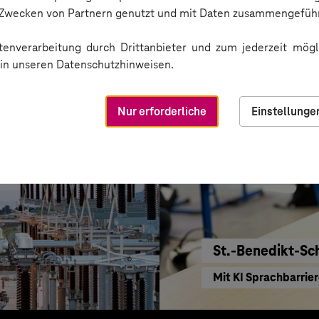
KI für moderne Ver
n Zwecken von Partnern genutzt und mit Daten zusammengeführ
enverarbeitung durch Drittanbieter und zum jederzeit mögli
e in unseren Datenschutzhinweisen.
Nur erforderliche
Einstellunge
St.-Benedikt-Sc
Mit KI Sprachbarrie