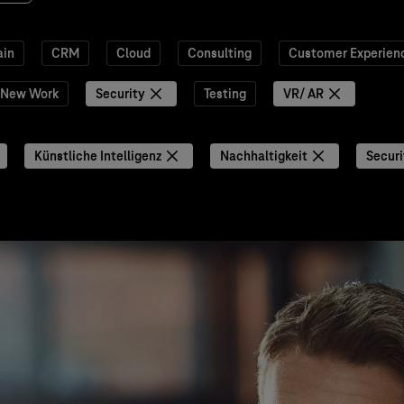
ain
CRM
Cloud
Consulting
Customer Experien
New Work
Security
Testing
VR/ AR
Künstliche Intelligenz
Nachhaltigkeit
Securi