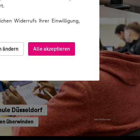
waltung
t.
chen Widerrufs Ihrer Einwilligung,
n ändern
Alle akzeptieren
hule Düsseldorf
ren überwinden