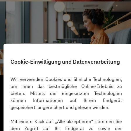
VALMIERA GLASS GROUP
Skalierbare Vertriebsplattform mit KI und Low-
Cookie-Einwilligung und Datenverarbeitung
Code-Power
Wir verwenden Cookies und ähnliche Technologien,
um Ihnen das bestmögliche Online-Erlebnis zu
bieten. Mittels der eingesetzten Technologien
Mehr laden
können Informationen auf Ihrem Endgerät
gespeichert, angereichert und gelesen werden.
Mit einem Klick auf „Alle akzeptieren“ stimmen Sie
dem Zugriff auf Ihr Endgerät zu sowie der